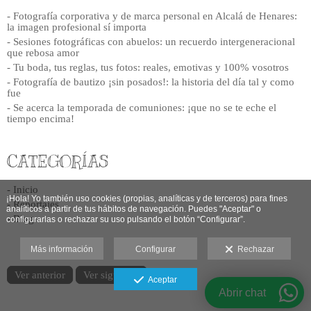
- Fotografía corporativa y de marca personal en Alcalá de Henares:
la imagen profesional sí importa
- Sesiones fotográficas con abuelos: un recuerdo intergeneracional
que rebosa amor
- Tu boda, tus reglas, tus fotos: reales, emotivas y 100% vosotros
- Fotografía de bautizo ¡sin posados!: la historia del día tal y como
fue
- Se acerca la temporada de comuniones: ¡que no se te eche el
tiempo encima!
CATEGORÍAS
- Inicio
¡Hola! Yo también uso cookies (propias, analíticas y de terceros) para fines
- Reportajes
analíticos a partir de tus hábitos de navegación. Puedes "A
ceptar" o
- Blog
configurarlas o rechazar su uso pulsando el botón “Configurar”.
Más información
Configurar
Rechazar
Ver anterior
Ver siguiente
Aceptar
Abrir chat