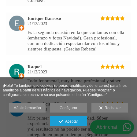
Gracias!!
Enrique Barroso
21/12/2023
Es la segunda ocasión en la que contamos con ella
(embarazo y fotos Navidad). Gran profesional,
con una dedicación espectacular con los niños y
siempre dispuesta. ¡Gracias Rebeca!
Raquel
21/12/2023
Todo fenomenal, muy buena profesional y súper
¡Hola! Yo también uso cookies (propias, analíticas y de terceros) para fines
cariñosa con los niños.
analíticos a partir de tus hábitos de navegación. Puedes "A
ceptar" o
configurarlas o rechazar su uso pulsando el botón “Configurar”.
Teresa Acien Martin
Más información
Configurar
Rechazar
20/12/2023
Mix primer Cumpleaños - Navidad. Súper
Aceptar
experiencia. Nuestro peque se lo pasó fenomenal
Abrir chat
y el resultado no ha podido ser mejor. Todo
entregado en poquito tiempo. ¡Seguro que