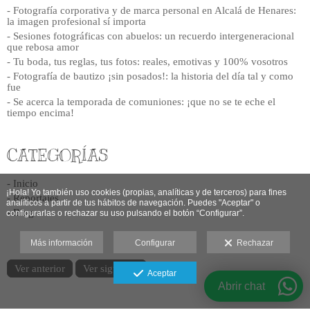
- Fotografía corporativa y de marca personal en Alcalá de Henares:
la imagen profesional sí importa
- Sesiones fotográficas con abuelos: un recuerdo intergeneracional
que rebosa amor
- Tu boda, tus reglas, tus fotos: reales, emotivas y 100% vosotros
- Fotografía de bautizo ¡sin posados!: la historia del día tal y como
fue
- Se acerca la temporada de comuniones: ¡que no se te eche el
tiempo encima!
CATEGORÍAS
- Inicio
¡Hola! Yo también uso cookies (propias, analíticas y de terceros) para fines
- Reportajes
analíticos a partir de tus hábitos de navegación. Puedes "A
ceptar" o
- Blog
configurarlas o rechazar su uso pulsando el botón “Configurar”.
Más información
Configurar
Rechazar
Ver anterior
Ver siguiente
Aceptar
Abrir chat