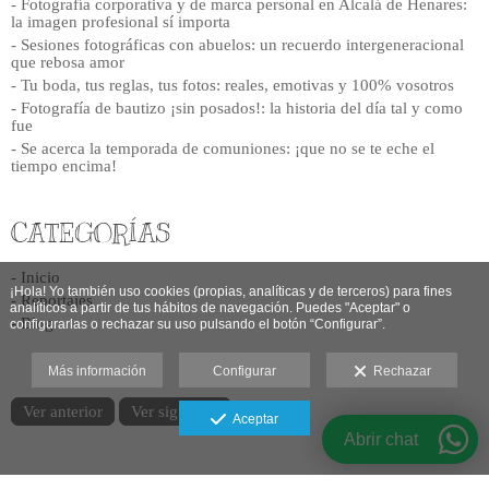
- Fotografía corporativa y de marca personal en Alcalá de Henares:
la imagen profesional sí importa
- Sesiones fotográficas con abuelos: un recuerdo intergeneracional
que rebosa amor
- Tu boda, tus reglas, tus fotos: reales, emotivas y 100% vosotros
- Fotografía de bautizo ¡sin posados!: la historia del día tal y como
fue
- Se acerca la temporada de comuniones: ¡que no se te eche el
tiempo encima!
CATEGORÍAS
- Inicio
¡Hola! Yo también uso cookies (propias, analíticas y de terceros) para fines
- Reportajes
analíticos a partir de tus hábitos de navegación. Puedes "A
ceptar" o
- Blog
configurarlas o rechazar su uso pulsando el botón “Configurar”.
Más información
Configurar
Rechazar
Ver anterior
Ver siguiente
Aceptar
Abrir chat